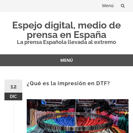
Menú
Saltar
Espejo digital, medio de
al
prensa en España
contenido
La prensa Española llevada al extremo
MENÚ
Saltar
al
contenido
¿Qué es la impresión en DTF?
12
DIC