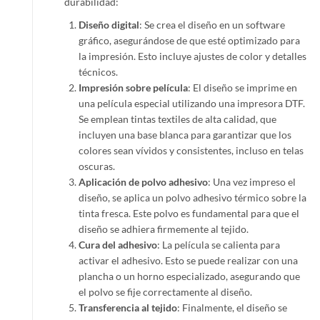
durabilidad:
Diseño digital
: Se crea el diseño en un software
gráfico, asegurándose de que esté optimizado para
la impresión. Esto incluye ajustes de color y detalles
técnicos.
Impresión sobre película
: El diseño se imprime en
una película especial utilizando una impresora DTF.
Se emplean tintas textiles de alta calidad, que
incluyen una base blanca para garantizar que los
colores sean vívidos y consistentes, incluso en telas
oscuras.
Aplicación de polvo adhesivo
: Una vez impreso el
diseño, se aplica un polvo adhesivo térmico sobre la
tinta fresca. Este polvo es fundamental para que el
diseño se adhiera firmemente al tejido.
Cura del adhesivo
: La película se calienta para
activar el adhesivo. Esto se puede realizar con una
plancha o un horno especializado, asegurando que
el polvo se fije correctamente al diseño.
Transferencia al tejido
: Finalmente, el diseño se