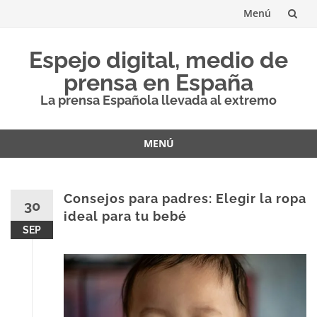
Menú
Saltar
Espejo digital, medio de
al
prensa en España
contenido
La prensa Española llevada al extremo
MENÚ
Saltar
al
contenido
Consejos para padres: Elegir la ropa
30
ideal para tu bebé
SEP