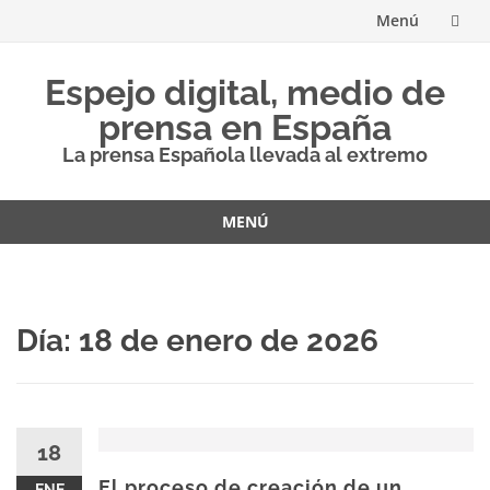
Menú
Saltar
Espejo digital, medio de
al
prensa en España
contenido
La prensa Española llevada al extremo
MENÚ
Saltar
al
contenido
Día:
18 de enero de 2026
18
El proceso de creación de un