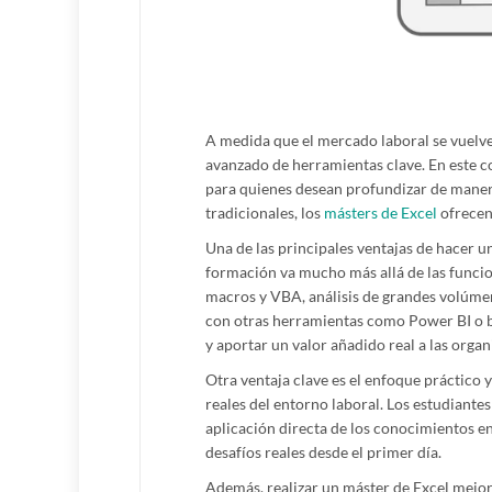
A medida que el mercado laboral se vuelv
avanzado de herramientas clave. En este c
para quienes desean profundizar de manera
tradicionales, los
másters de Excel
ofrecen 
Una de las principales ventajas de hacer un
formación va mucho más allá de las funci
macros y VBA, análisis de grandes volúme
con otras herramientas como Power BI o b
y aportar un valor añadido real a las organ
Otra ventaja clave es el enfoque práctico 
reales del entorno laboral. Los estudiantes 
aplicación directa de los conocimientos en
desafíos reales desde el primer día.
Además, realizar un máster de Excel mejor