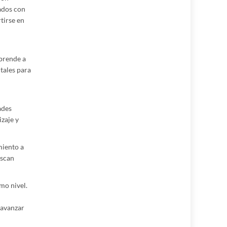
nados con
tirse en
aprende a
tales para
ades
izaje y
miento a
uscan
mo nivel.
 avanzar