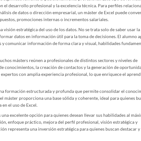
el desarrollo profesional y la excelencia técnica. Para perfiles relacio
análisis de datos o dirección empresarial, un máster de Excel puede conver
 puestos, promociones internas o incrementos salariales.
visión estratégica del uso de los datos. No se trata solo de saber usar la
ormar datos en información útil para la toma de decisiones. El alumno 
as y comunicar información de forma clara y visual, habilidades fundamen
uchos másters reúnen a profesionales de distintos sectores y niveles de
o de conocimientos, la creación de contactos y la generación de oportunid
 expertos con amplia experiencia profesional, lo que enriquece el aprend
una formación estructurada y profunda que permite consolidar el conoci
, el máster proporciona una base sólida y coherente, ideal para quienes b
 en el uso de Excel.
 una excelente opción para quienes desean llevar sus habilidades al máxi
ión, enfoque práctico, mejora del perfil profesional, visión estratégica y
ón representa una inversión estratégica para quienes buscan destacar y