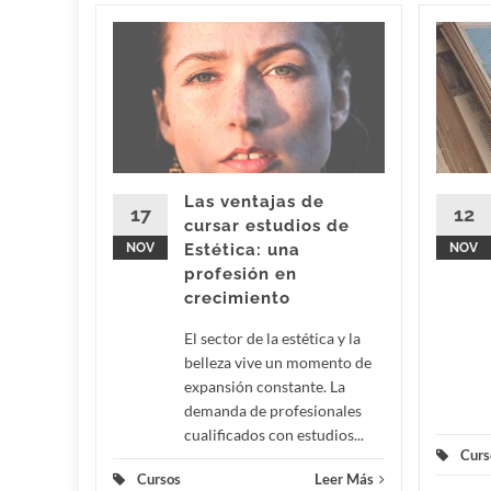
nte en
fantil
licante
e las
rtantes
Las ventajas de
dre o...
17
12
cursar estudios de
NOV
Estética: una
NOV
eer Más
profesión en
crecimiento
El sector de la estética y la
belleza vive un momento de
expansión constante. La
demanda de profesionales
cualificados con estudios...
Curs
Cursos
Leer Más