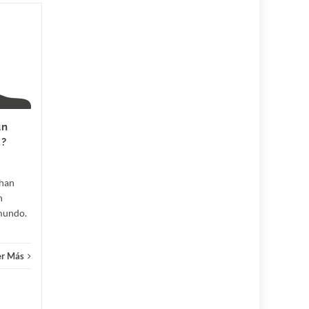
Las Ventajas de
24
11
Estudiar Peluquería y
JUN
Estética: Una
JUN
Profesión con Futuro
En un mundo donde la
imagen personal y el cuidado
un
del cabello y la piel tienen
a?
cada vez más importancia,
Curso
estudiar peluquería y...
 han
Cursos
Leer Más
n
 mundo.
er Más