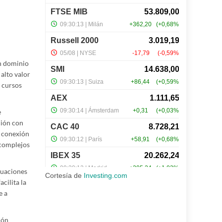
un dominio
alto valor
s cursos
e
ción con
y conexión
 complejos
tuaciones
Cortesía de
Investing.com
cilita la
e a
ión