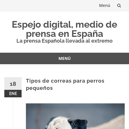
Menú
Saltar
Espejo digital, medio de
al
prensa en España
contenido
La prensa Española llevada al extremo
MENÚ
Saltar
al
contenido
Tipos de correas para perros
18
pequeños
ENE