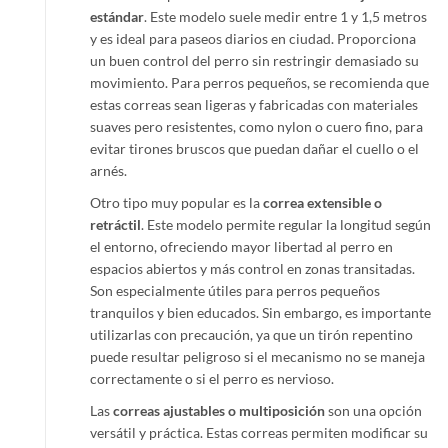
estándar
. Este modelo suele medir entre 1 y 1,5 metros
y es ideal para paseos diarios en ciudad. Proporciona
un buen control del perro sin restringir demasiado su
movimiento. Para perros pequeños, se recomienda que
estas correas sean ligeras y fabricadas con materiales
suaves pero resistentes, como nylon o cuero fino, para
evitar tirones bruscos que puedan dañar el cuello o el
arnés.
Otro tipo muy popular es la
correa extensible o
retráctil
. Este modelo permite regular la longitud según
el entorno, ofreciendo mayor libertad al perro en
espacios abiertos y más control en zonas transitadas.
Son especialmente útiles para perros pequeños
tranquilos y bien educados. Sin embargo, es importante
utilizarlas con precaución, ya que un tirón repentino
puede resultar peligroso si el mecanismo no se maneja
correctamente o si el perro es nervioso.
Las
correas ajustables o multiposición
son una opción
versátil y práctica. Estas correas permiten modificar su