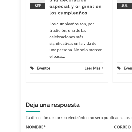
una decoración
 una...
SEP
especial y original en
JUL
los cumpleaños
eer Más
Los cumpleaños son, por
tradición, una de las
celebraciones más
significativas en la vida de
una persona. No solo marcan
el paso...
Eventos
Leer Más
Even
Deja una respuesta
Tu dirección de correo electrónico no será publicada.
Los 
NOMBRE
*
CORREO