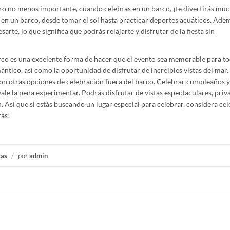
ero no menos importante, cuando celebras en un barco, ¡te divertirás mu
n un barco, desde tomar el sol hasta practicar deportes acuáticos. Adem
arte, lo que significa que podrás relajarte y disfrutar de la fiesta sin
co es una excelente forma de hacer que el evento sea memorable para to
ntico, así como la oportunidad de disfrutar de increíbles vistas del mar
n otras opciones de celebración fuera del barco. Celebrar cumpleaños y
ale la pena experimentar. Podrás disfrutar de vistas espectaculares, priv
sí que si estás buscando un lugar especial para celebrar, considera cel
rás!
tas
/
por
admin