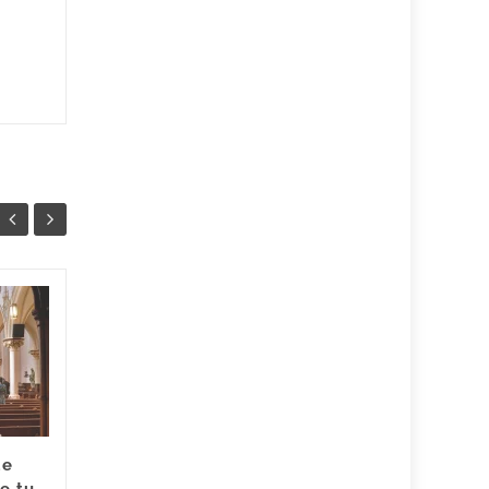
Cómo planear una
07
28
despedida de soltera
MAR
sorpresa en España
FEB
Organizar un evento
de despedida de soltera
sorpresa en Granada es un
de
desafío y puede ser increíble