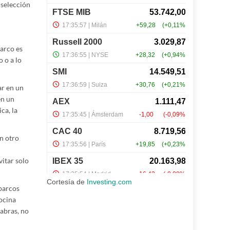
 selección
barco es
 o a lo
ar en un
en un
ca, la
n otro
vitar solo
Cortesía de
Investing.com
 barcos
ocina
labras, no