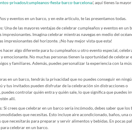
entos-privados/cumpleanos-fiesta-barco-barcelona
/, aquí tienes la mayor
s y eventos en un barco, y en este artículo, te las presentamos todas.
res: Una de las mayores ventajas de celebrar cumpleaños y eventos en un 
s impresionantes. Imagina celebrar mientras navegas en medio del océano
tas impresionantes del horizonte. ¡No hay mejor vista que esta!
es hacer algo diferente para tu cumpleaños u otro evento especial, celebr
a y emocionante. No muchas personas tienen la oportunidad de celebrar 
migos y familiares. Además, puedes personalizar la experiencia con la músi
bras en un barco, tendrás la privacidad que no puedes conseguir en ningú
tú y tus invitados pueden disfrutar de la celebración sin distracciones o
puedes controlar quién entra y quién sale, lo que significa que puedes in
tén allí.
s: Si crees que celebrar en un barco sería incómodo, debes saber que los
omodidades que necesitas. Esto incluye aire acondicionado, baños, una c
 que necesitarás para preparar y servir alimentos y bebidas. En pocas pa
para celebrar en un barco.