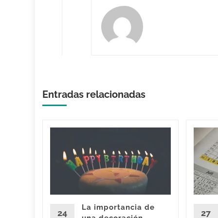
Entradas relacionadas
s para
e los
rtantes
ia, por lo
La importancia de
al
24
27