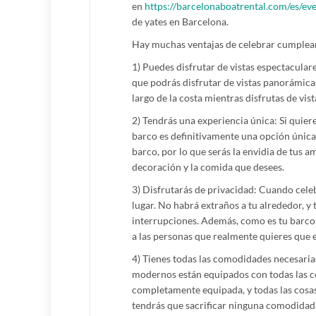
en
https://barcelonaboatrental.com/es/ev
de yates en Barcelona.
Hay muchas ventajas de celebrar cumpleaño
1) Puedes disfrutar de vistas espectacula
que podrás disfrutar de vistas panorámica
largo de la costa mientras disfrutas de vis
2) Tendrás una experiencia única: Si quier
barco es definitivamente una opción únic
barco, por lo que serás la envidia de tus a
decoración y la comida que desees.
3) Disfrutarás de privacidad: Cuando cele
lugar. No habrá extraños a tu alrededor, y 
interrupciones. Además, como es tu barco, 
a las personas que realmente quieres que es
4) Tienes todas las comodidades necesaria
modernos están equipados con todas las c
completamente equipada, y todas las cosas
tendrás que sacrificar ninguna comodidad 