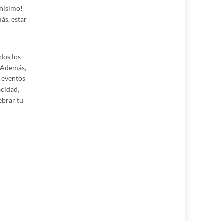
chísimo!
ás, estar
dos los
. Además,
 eventos
acidad,
ebrar tu