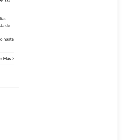
e tu
para la futura esposa. De...
Eventos
Leer Más
Event
días
ida de
a
do hasta
er Más