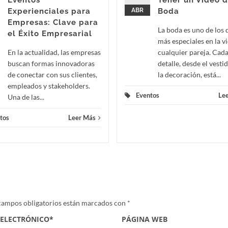
Eventos
Tener un Vídeo d
Experienciales para
ABR
Boda
Empresas: Clave para
La boda es uno de los 
el Éxito Empresarial
más especiales en la v
En la actualidad, las empresas
cualquier pareja. Cad
buscan formas innovadoras
detalle, desde el vesti
de conectar con sus clientes,
la decoración, está...
empleados y stakeholders.
Eventos
Le
Una de las...
tos
Leer Más
campos obligatorios están marcados con
*
 ELECTRÓNICO
*
PÁGINA WEB