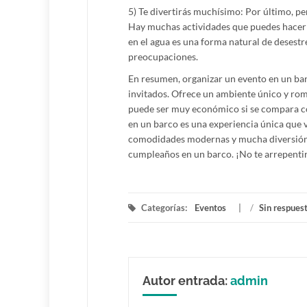
5) Te divertirás muchísimo: Por último, p
Hay muchas actividades que puedes hacer e
en el agua es una forma natural de desestres
preocupaciones.
En resumen, organizar un evento en un bar
invitados. Ofrece un ambiente único y romá
puede ser muy económico si se compara co
en un barco es una experiencia única que v
comodidades modernas y mucha diversión. A
cumpleaños en un barco. ¡No te arrepenti
Categorías:
Eventos
/
Sin respues
Autor entrada:
admin