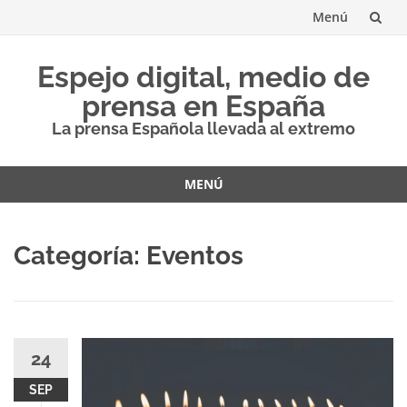
Menú
Saltar
Espejo digital, medio de
al
prensa en España
contenido
La prensa Española llevada al extremo
MENÚ
Saltar
al
Categoría:
Eventos
contenido
24
SEP