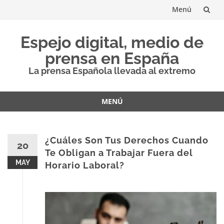
Menú
Saltar
Espejo digital, medio de
al
prensa en España
contenido
La prensa Española llevada al extremo
MENÚ
Saltar
al
contenido
¿Cuáles Son Tus Derechos Cuando
20
Te Obligan a Trabajar Fuera del
MAY
Horario Laboral?