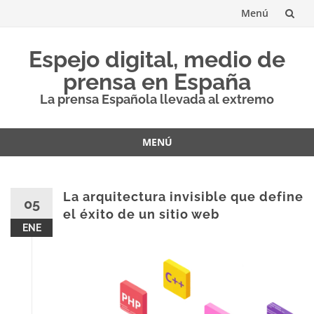
Menú
Saltar
Espejo digital, medio de
al
prensa en España
contenido
La prensa Española llevada al extremo
MENÚ
Saltar
al
contenido
La arquitectura invisible que define
05
el éxito de un sitio web
ENE