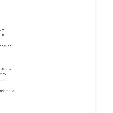
e
d y
 la
ficas de
asesoría
ecto
do el
mejoran la