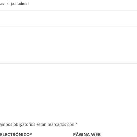
tas
/
por
admin
campos obligatorios están marcados con
*
 ELECTRÓNICO
*
PÁGINA WEB