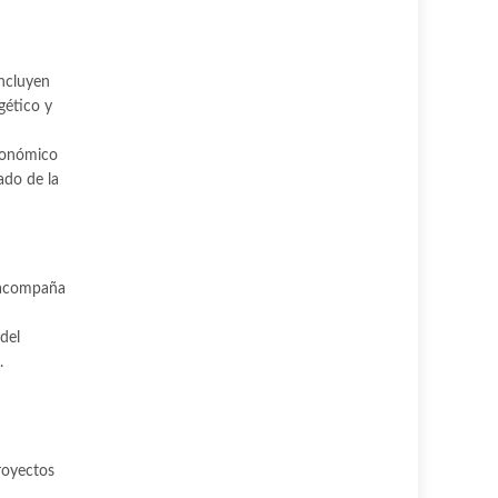
incluyen
gético y
económico
ado de la
e acompaña
del
.
proyectos