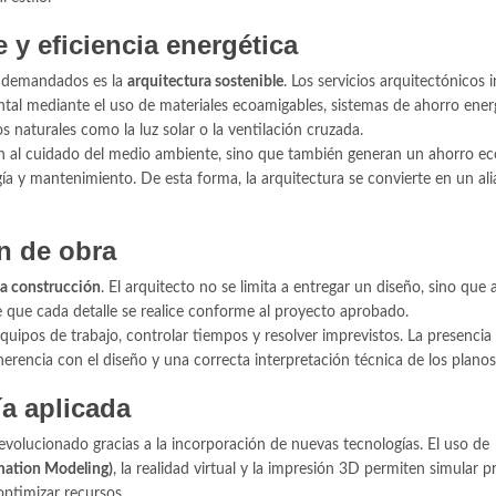
 y eficiencia energética
s demandados es la
arquitectura sostenible
. Los servicios arquitectónicos 
al mediante el uso de materiales ecoamigables, sistemas de ahorro ener
 naturales como la luz solar o la ventilación cruzada.
en al cuidado del medio ambiente, sino que también generan un ahorro 
rgía y mantenimiento. De esta forma, la arquitectura se convierte en un ali
n de obra
la construcción
. El arquitecto no se limita a entregar un diseño, sino qu
e que cada detalle se realice conforme al proyecto aprobado.
equipos de trabajo, controlar tiempos y resolver imprevistos. La presencia 
herencia con el diseño y una correcta interpretación técnica de los planos
a aplicada
evolucionado gracias a la incorporación de nuevas tecnologías. El uso de
mation Modeling)
, la realidad virtual y la impresión 3D permiten simular 
optimizar recursos.