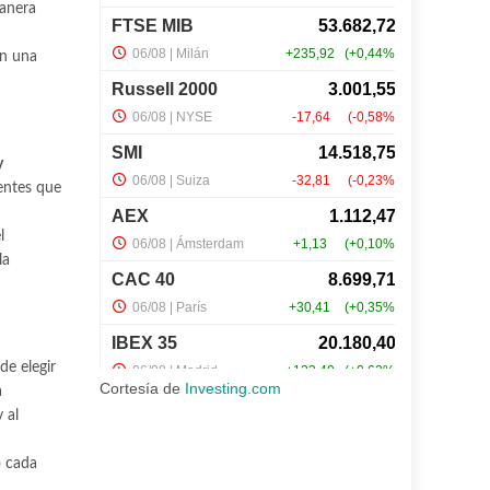
manera
en una
y
ientes que
l
la
de elegir
Cortesía de
Investing.com
a
 al
o cada