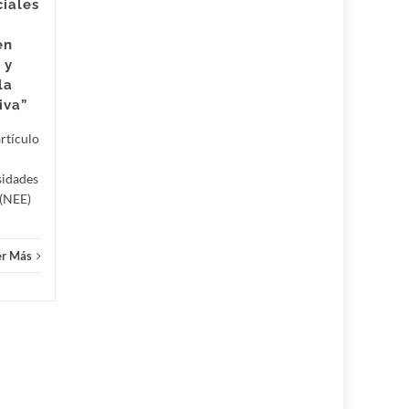
iales
infraestructura sanitaria de...
en
Salud
Leer Más
 y
Salud
la
iva”
rtículo
sidades
 (NEE)
er Más