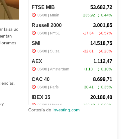
r la salud
cuentan
xploramos
 encías.
 y
Cortesía de
Investing.com