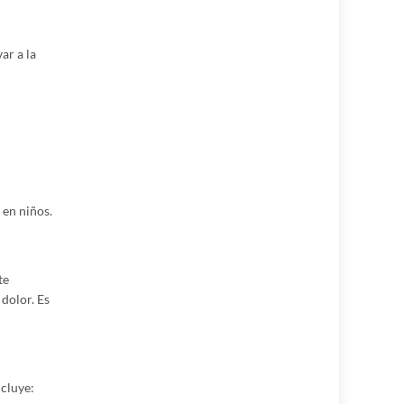
ar a la
 en niños.
te
 dolor. Es
ncluye: