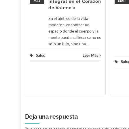
MAY
Integral en el Corazón
MAR
xcepción.
de Valencia
En el ajetreo de la vida
eer Más
moderna, encontrar un
espacio donde el cuerpo y la
mente puedan alinearse no es
solo un lujo, sino una...
Salud
Leer Más
Salu
Deja una respuesta
Tu dirección de correo electrónico no será publicada.
Los 