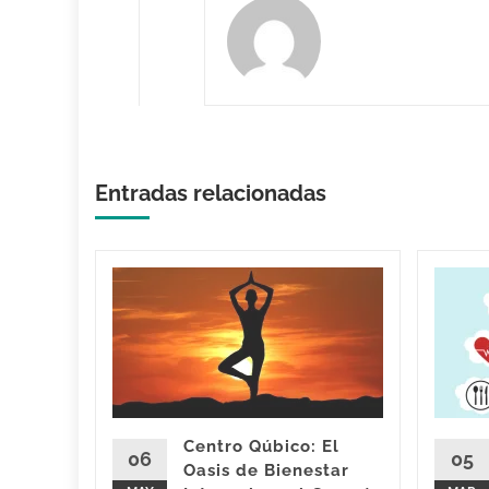
Entradas relacionadas
e
nline:
 de
da vez más
Centro Qúbico: El
servicios
06
05
Oasis de Bienestar
a