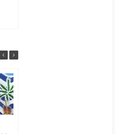
La construcción de
09
11
hospitales: Un
JUL
proceso clave para el
JUN
bienestar social
La construccion de hospitales
es uno de los aspectos más
importantes dentro del
desarrollo de la