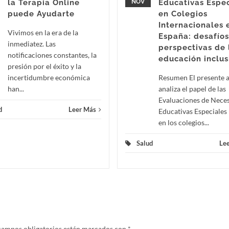
la Terapia Online
NOV
Educativas Espec
puede Ayudarte
en Colegios
Internacionales 
Vivimos en la era de la
España: desafíos
inmediatez. Las
perspectivas de 
notificaciones constantes, la
educación inclus
presión por el éxito y la
incertidumbre económica
Resumen El presente a
han...
analiza el papel de las
Evaluaciones de Nece
d
Leer Más
Educativas Especiales
en los colegios...
Salud
Le
campos obligatorios están marcados con
*