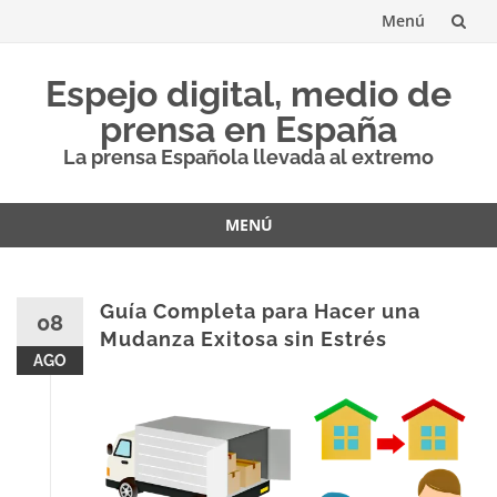
Menú
Saltar
Espejo digital, medio de
al
prensa en España
contenido
La prensa Española llevada al extremo
MENÚ
Saltar
al
contenido
Guía Completa para Hacer una
08
Mudanza Exitosa sin Estrés
AGO