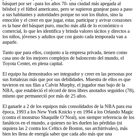
básquet por ser –para los años 70- una ciudad más apegada al
béisbol y el fútbol americano, pero se supieron granjear paso a paso
a sus habitantes y autoridades porque no son los títulos, sino la
emoción y el creer en que jugar, estar, participar y avivar corazones
es la base del básquet puro, mucho más allá de lo económico o
comercial, lo que les identifica y brinda valores tácitos y directos a
los niños, jóvenes y adultos que con gusto cada temporada van a
auparle.
Tanto que para ellos, conjunto a la empresa privada, tienen como
casa uno de los mejores complejos de baloncesto del mundo, el
Toyota Center, en plena capital.
El equipo ha demostrados ser integrador y creer en las personas por
sus fortalezas más que por sus debilidades. Muestra de ellos es que
tuvieron en sus filas a Calvin Murphy, el jugador mas bajo de la
NBA, que estableció el récord de tiros libres anotados seguidos (78),
mismo que permaneció por más de 25 años.
El ganarle a 2 de los equipos más consolidados de la NBA para esa
época, 1993 a los New York Knicks y en 1994 a los Orlando Magic
(contra el monstruo Shaquille O’Neal), son siempre referencia de los
fanáticos en el mundo, a quienes no les duelen las pérdidas (ni
siquiera las 2 contra los Celtics de Boston, sus archirrivales), más
bien les llena de energía saber que cada año más que una