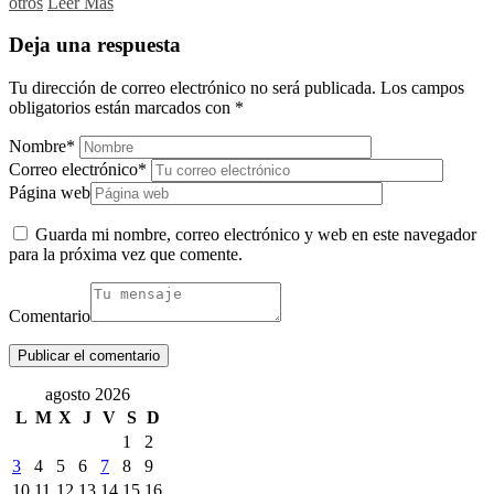
otros
Leer Más
Deja una respuesta
Tu dirección de correo electrónico no será publicada.
Los campos
obligatorios están marcados con
*
Nombre
*
Correo electrónico
*
Página web
Guarda mi nombre, correo electrónico y web en este navegador
para la próxima vez que comente.
Comentario
agosto 2026
L
M
X
J
V
S
D
1
2
3
4
5
6
7
8
9
10
11
12
13
14
15
16