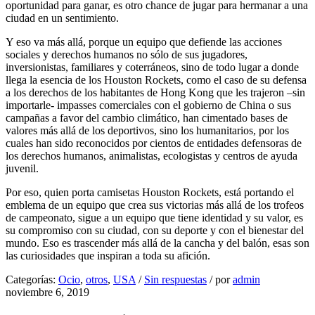
oportunidad para ganar, es otro chance de jugar para hermanar a una
ciudad en un sentimiento.
Y eso va más allá, porque un equipo que defiende las acciones
sociales y derechos humanos no sólo de sus jugadores,
inversionistas, familiares y coterráneos, sino de todo lugar a donde
llega la esencia de los Houston Rockets, como el caso de su defensa
a los derechos de los habitantes de Hong Kong que les trajeron –sin
importarle- impasses comerciales con el gobierno de China o sus
campañas a favor del cambio climático, han cimentado bases de
valores más allá de los deportivos, sino los humanitarios, por los
cuales han sido reconocidos por cientos de entidades defensoras de
los derechos humanos, animalistas, ecologistas y centros de ayuda
juvenil.
Por eso, quien porta camisetas Houston Rockets, está portando el
emblema de un equipo que crea sus victorias más allá de los trofeos
de campeonato, sigue a un equipo que tiene identidad y su valor, es
su compromiso con su ciudad, con su deporte y con el bienestar del
mundo. Eso es trascender más allá de la cancha y del balón, esas son
las curiosidades que inspiran a toda su afición.
Categorías:
Ocio
,
otros
,
USA
/
Sin respuestas
/
por
admin
noviembre 6, 2019