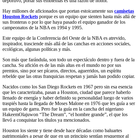
deportivo, portar sus emblemas es una razón de honor.
Hay millones de aficionados que portan estoicamente sus
camisetas
Houston Rockets
porque es un equipo que sienten hasta más allá de
sus fronteras o por lo que haya pasado el equipo ganador de los
campeonatos de la NBA en 1994 y 1995.
Este equipo de la Conferencia del Oeste de la NBA es atrevido,
inspirador, trasciende más allá de las canchas en acciones sociales,
ecológicas, algunas políticas y más.
Son más que farándula, son todo un espectáculo dentro y fuera de la
cancha. Su afición es de las más altas en el mundo no por sus
premios, sino por ser pícaros, directos, aguerridos, un espíritu
rebelde que las otras franquicias respetan y jamás han podido copiar.
Nacidos como los San Diego Rockets en 1967 pero sin esa esencia
que les caracterizaba, pasan a Houston, ciudad que parece haberlo
llenado de energía y haber definido su personalidad luego de varios
traspiés hasta la llegada de Moses Malone en 1976 que les guía a ser
un equipo de garra. Pero fue la guía en la cancha del nigeriano
HakeemOlajuwon “The Dream”, “el hombre grande”, el que los
llevó a conquistar los títulos ya mencionados.
Houston los siente y tiene desde hace décadas como baluartes
patrimoniales a pesar de que en un principio sentían resquemor al