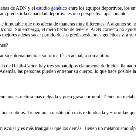
ruebas de ADN y el
estudio genético
entre los equipos deportivos, los en
para predecir la capacidad deportiva es una perspectiva apasionante.
 e inmutable que nos afecta de maneras muy diferentes. A algunos se nos
lcohol. Sin embargo, el mero hecho de tener el ADN correcto no ayuda n
ejores atletas sacar partido de sus predisposiciones genéticas y, a su v
enes?
ar su entrenamiento a su forma física actual, o somatotipo.
mula de Heath-Carter, hay tres somatotipos claramente definidos, llam
Además, las personas pueden entrenar su cuerpo, lo que hace posible la t
iene una estructura más delgada y poca grasa corporal. Tienen un metab
uchos sentidos. Tienen una constitución más redondeada y «fornida» que
 muscular y es más triangular que los demás. Tienen un metabolismo ráp