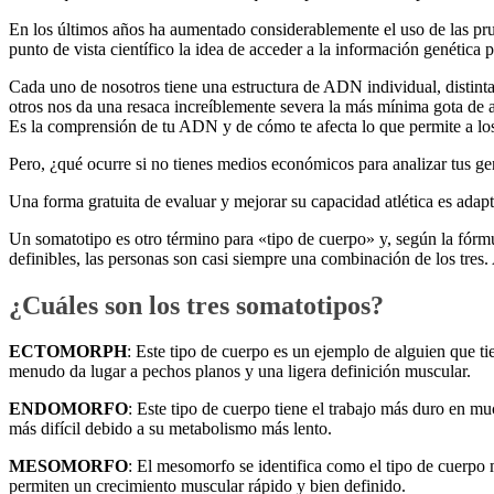
En los últimos años ha aumentado considerablemente el uso de las p
punto de vista científico la idea de acceder a la información genética 
Cada uno de nosotros tiene una estructura de ADN individual, distinta
otros nos da una resaca increíblemente severa la más mínima gota de a
Es la comprensión de tu ADN y de cómo te afecta lo que permite a los m
Pero, ¿qué ocurre si no tienes medios económicos para analizar tus g
Una forma gratuita de evaluar y mejorar su capacidad atlética es adapt
Un somatotipo es otro término para «tipo de cuerpo» y, según la fór
definibles, las personas son casi siempre una combinación de los tres. 
¿Cuáles son los tres somatotipos?
ECTOMORPH
: Este tipo de cuerpo es un ejemplo de alguien que t
menudo da lugar a pechos planos y una ligera definición muscular.
ENDOMORFO
: Este tipo de cuerpo tiene el trabajo más duro en m
más difícil debido a su metabolismo más lento.
MESOMORFO
: El mesomorfo se identifica como el tipo de cuerpo
permiten un crecimiento muscular rápido y bien definido.