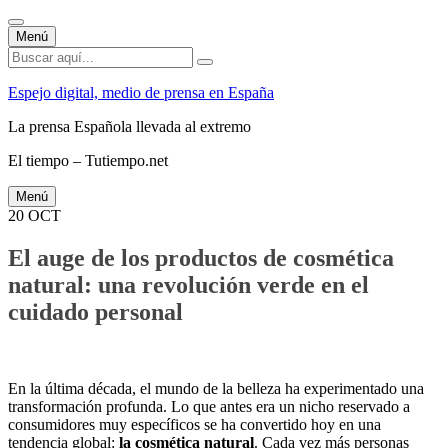
Saltar
Menú
al
Buscar
contenido
por:
Espejo digital, medio de prensa en España
La prensa Española llevada al extremo
El tiempo – Tutiempo.net
Saltar
Menú
al
20
OCT
contenido
El auge de los productos de cosmética
natural: una revolución verde en el
cuidado personal
En la última década, el mundo de la belleza ha experimentado una
transformación profunda. Lo que antes era un nicho reservado a
consumidores muy específicos se ha convertido hoy en una
tendencia global:
la cosmética natural
. Cada vez más personas