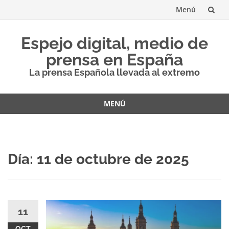
Menú
Saltar
Espejo digital, medio de
al
prensa en España
contenido
La prensa Española llevada al extremo
MENÚ
Saltar
al
contenido
Día:
11 de octubre de 2025
11