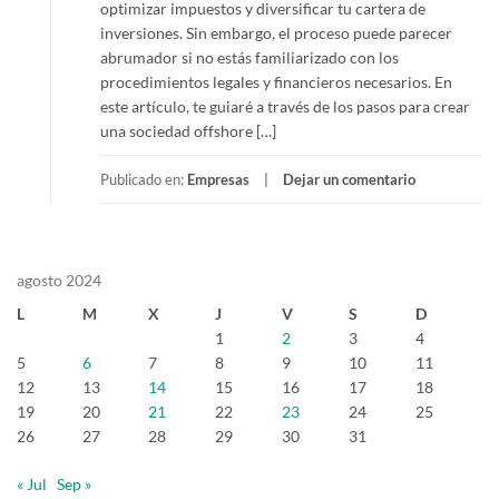
optimizar impuestos y diversificar tu cartera de
inversiones. Sin embargo, el proceso puede parecer
abrumador si no estás familiarizado con los
procedimientos legales y financieros necesarios. En
este artículo, te guiaré a través de los pasos para crear
una sociedad offshore […]
Publicado en:
Empresas
Dejar un comentario
agosto 2024
L
M
X
J
V
S
D
1
2
3
4
5
6
7
8
9
10
11
12
13
14
15
16
17
18
19
20
21
22
23
24
25
26
27
28
29
30
31
« Jul
Sep »