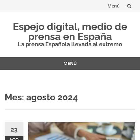
Menú
Saltar
Espejo digital, medio de
al
prensa en España
contenido
La prensa Española llevada al extremo
MENÚ
Saltar
al
contenido
Mes:
agosto 2024
23