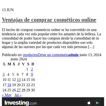
13
JUN
Ventajas de comprar cosméticos online
El hecho de comprar cosmeticos online se ha convertido en una
tendencia cada vez más popular entre los amantes de la belleza. La
comodidad de poder hacer tus compras desde la comodidad de tu
hogar y la amplia variedad de productos disponibles son solo
algunas de las razones por las que cada vez más personas […]
Publicado en:
productos
Dejar un comentario
admin
junio 13, 2024
junio 2024
L
M
X
J
V
S
D
1
2
3
4
5
6
7
8
9
10
11
12
13
14
15
16
17
18
19
20
21
22
23
24
25
26
27
28
29
30
« May
Jul »