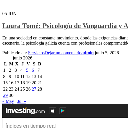
05
JUN
Laura Tomé: Psicología de Vanguardia y
En una sociedad en constante movimiento, donde las exigencias diarias
escenario, la psicologia galicia cuenta con profesionales compromet
Publicado en:
Servicios
Dejar un comentario
admin
junio 5, 2026
junio 2026
L
M
X
J
V
S
D
1
2
3
4
5
6
7
8
9
10
11
12
13
14
15
16
17
18
19
20
21
22
23
24
25
26
27
28
29
30
« May
Jul »