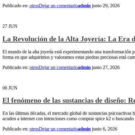
Publicado en:
otros
Dejar un comentario
admin
junio 29, 2026
27
JUN
La Revolución de la Alta Joyería: La Era 
El mundo de la alta joyería está experimentando una transformación p
forma en que adquirimos y valoramos estas piedras preciosas está camb
Publicado en:
otros
Dejar un comentario
admin
junio 27, 2026
06
JUN
El fenómeno de las sustancias de diseño: Re
En las últimas décadas, el mercado global de sustancias psicoactivas
acuden a internet con intenciones como comprar spice k2 o buscando t
Publicado en:
otros
Dejar un comentario
admin
junio 6, 2026